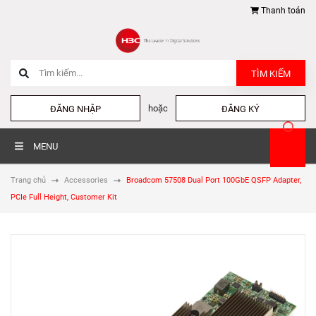
Thanh toán
TÌM KIẾM
hoặc
ĐĂNG NHẬP
ĐĂNG KÝ
MENU
Trang chủ
Accessories
Broadcom 57508 Dual Port 100GbE QSFP Adapter,
PCIe Full Height, Customer Kit