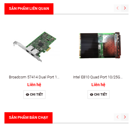
SẢN PHẨM LIÊN QUAN
Broadcom 57414 Dual Port 10/25GbE SFP28 Adapter, PCIe Full Height, Customer Kit, V2
Intel E810 Quad Port 10/25GbE SFP28 Adapter, OCP NIC 3.0, Customer Kit
Liên hệ
Liên hệ
CHI TIẾT
CHI TIẾT
SẢN PHẨM BÁN CHẠY